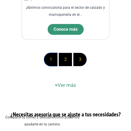
¡Abrimos convocatoria para el sector de calzado y
marroquinería en el...
Conoce más
1
2
3
Ver más
¿Necesitas asesoría que se ajuste a tus necesidades?
Comparte tu correo y descubre cómo podemos
ayudarte en tu camino.