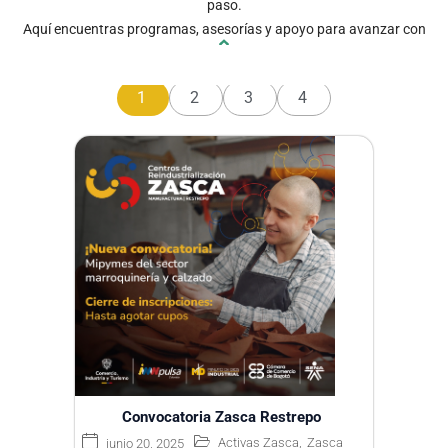
paso.
Aquí encuentras programas, asesorías y apoyo para avanzar con
propósito y firmeza.
1
2
3
4
Convocatoria Zasca Restrepo
Activas Zasca
,
Zasca
junio 20, 2025