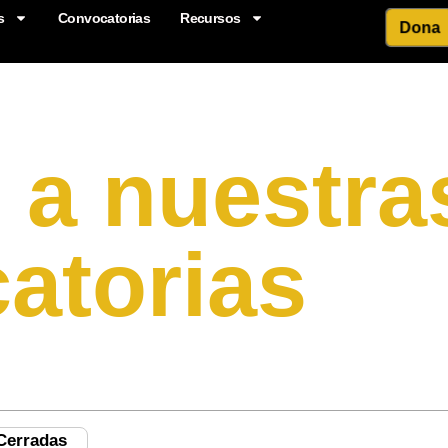
s
Convocatorias
Recursos
Dona
 a nuestra
atorias
Cerradas