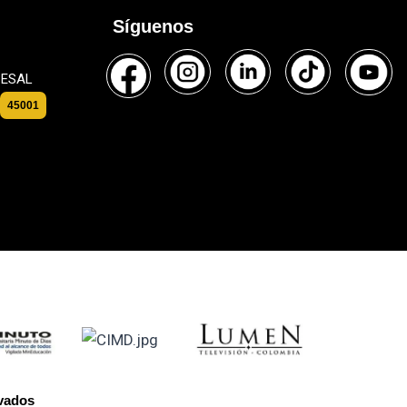
Síguenos
l ESAL
45001
rvados