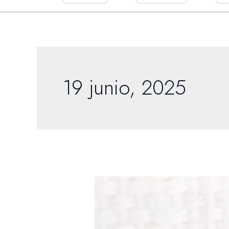
19 junio, 2025
Formación
en
confección
Bogotá