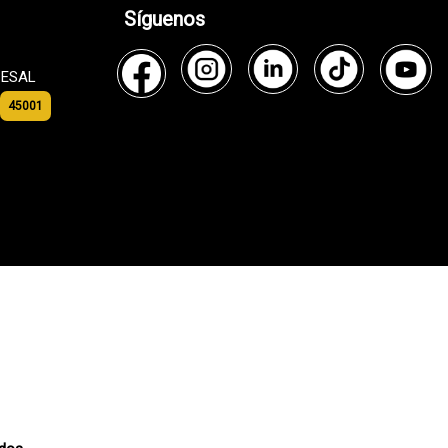
Síguenos
l ESAL
45001