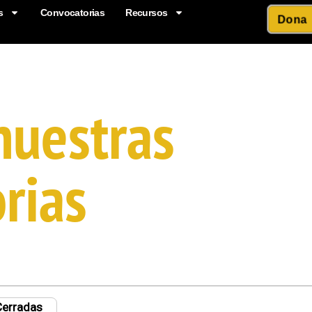
s
Convocatorias
Recursos
Dona
nuestras
rias
Cerradas