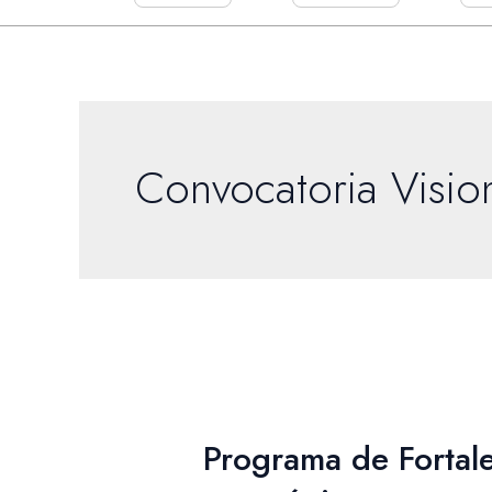
Convocatoria Vision
Programa
de
Programa de Fortale
Fortalecimiento
Empresarial