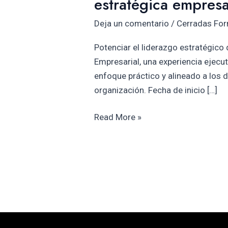
estratégica empresa
VisionES
Deja un comentario
/
Cerradas Fo
1.0:
Visión
Potenciar el liderazgo estratégico
estratégica
Empresarial, una experiencia ejecut
empresarial
enfoque práctico y alineado a los d
organización. Fecha de inicio […]
Read More »